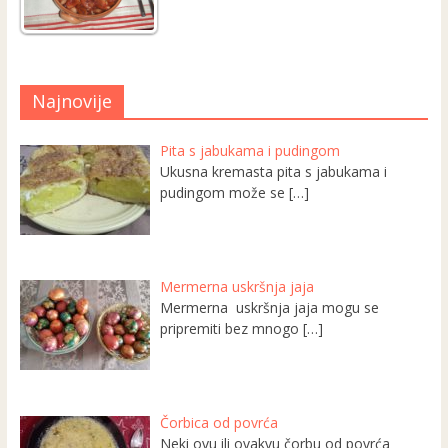
Najnovije
Pita s jabukama i pudingom
Ukusna kremasta pita s jabukama i
pudingom može se
[…]
Mermerna uskršnja jaja
Mermerna uskršnja jaja mogu se
pripremiti bez mnogo
[…]
Čorbica od povrća
Neki ovu ili ovakvu čorbu od povrća