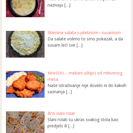
nazivaju
[…]
Mamina salata s piletinom i susamom
Da salate volimo to smo pokazali, a da
susam leči sve
[…]
Kineščići – mekani uštipci od mlevenog
mesa
Naše istraživanje nije dovelo ni do kakvih
saznanja
[…]
Brzi slani rolat
Slani rolati su ukras svakog stola kao
predjelo ili
[…]