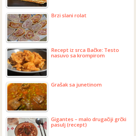
Brzi slani rolat
Recept iz srca Bačke: Testo
nasuvo sa krompirom
Grašak sa junetinom
Gigantes – malo drugačiji grčki
pasulj (recept)