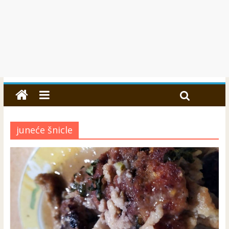
juneće šnicle