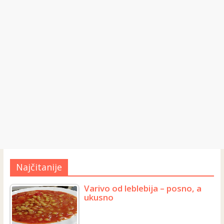
Najčitanije
Varivo od leblebija – posno, a
ukusno