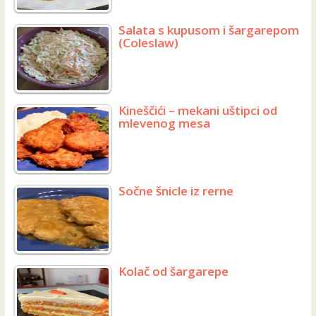
Salata s kupusom i šargarepom
(Coleslaw)
Kineščići – mekani uštipci od
mlevenog mesa
Sočne šnicle iz rerne
Kolač od šargarepe