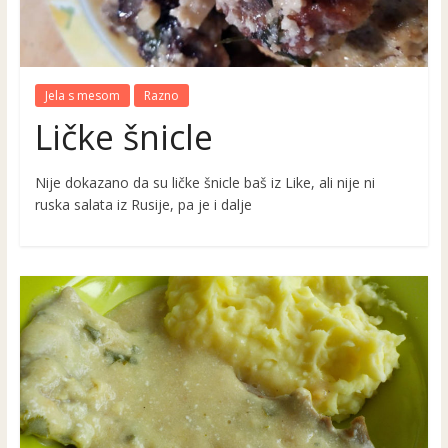
Jela s mesom
Razno
Ličke šnicle
Nije dokazano da su ličke šnicle baš iz Like, ali nije ni
ruska salata iz Rusije, pa je i dalje