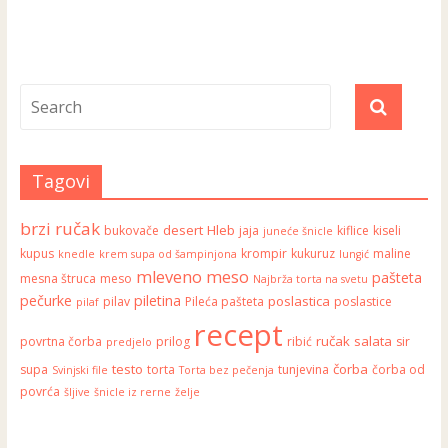
Tagovi
brzi ručak
desert
Hleb
bukovače
jaja
kiflice
kiseli
juneće šnicle
kupus
krompir
kukuruz
maline
knedle
krem supa od šampinjona
lungić
mleveno meso
pašteta
mesna štruca
meso
Najbrža torta na svetu
pečurke
piletina
poslastica
pilav
Pileća pašteta
poslastice
pilaf
recept
ručak
salata
povrtna čorba
prilog
ribić
sir
predjelo
testo
čorba
supa
torta
tunjevina
čorba od
Svinjski file
Torta bez pečenja
povrća
šljive
šnicle iz rerne
želje