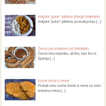
Indijska “puter” piletina (Murgh Makhani)
Indijska “puter” piletina, poznatija kao
[…]
Ćurosi (sa umakom od čokolade)
Ćurosi nisu tulumbe, ali liče, kao što ni
Španija
[…]
Sočne šnicle iz rerne
Probali smo sočne šnicle iz rerne sa svim
vrstama mesa
[…]