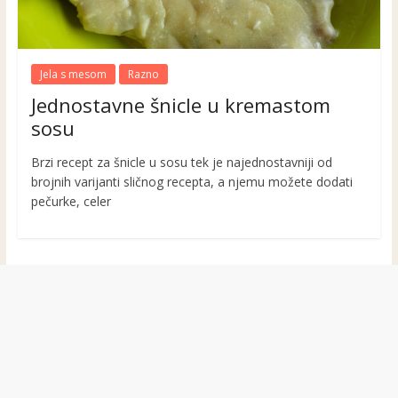
Jela s mesom
Razno
Jednostavne šnicle u kremastom
sosu
Brzi recept za šnicle u sosu tek je najednostavniji od
brojnih varijanti sličnog recepta, a njemu možete dodati
pečurke, celer