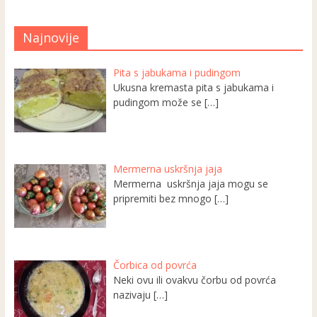
Najnovije
Pita s jabukama i pudingom
Ukusna kremasta pita s jabukama i
pudingom može se
[…]
Mermerna uskršnja jaja
Mermerna uskršnja jaja mogu se
pripremiti bez mnogo
[…]
Čorbica od povrća
Neki ovu ili ovakvu čorbu od povrća
nazivaju
[…]