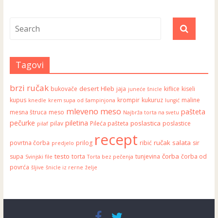
Tagovi
brzi ručak
desert
Hleb
bukovače
jaja
kiflice
kiseli
juneće šnicle
kupus
krompir
kukuruz
maline
knedle
krem supa od šampinjona
lungić
mleveno meso
pašteta
mesna štruca
meso
Najbrža torta na svetu
pečurke
piletina
poslastica
pilav
Pileća pašteta
poslastice
pilaf
recept
ručak
salata
povrtna čorba
prilog
ribić
sir
predjelo
testo
čorba
supa
torta
tunjevina
čorba od
Svinjski file
Torta bez pečenja
povrća
šljive
šnicle iz rerne
želje