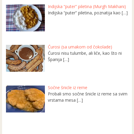
Indijska “puter” piletina (Murgh Makhani)
Indijska “puter” piletina, poznatija kao
[…]
Ćurosi (sa umakom od čokolade)
Ćurosi nisu tulumbe, ali liče, kao što ni
Španija
[…]
Sočne šnicle iz rerne
Probali smo sočne šnicle iz rerne sa svim
vrstama mesa
[…]