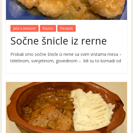
Jela s mesom
Razno
Recepti
Sočne šnicle iz rerne
Probali smo sočne šnicle iz rerne sa svim vrstama mesa –
teletinom, svinjetinom, govedinom – bili su to komadi od