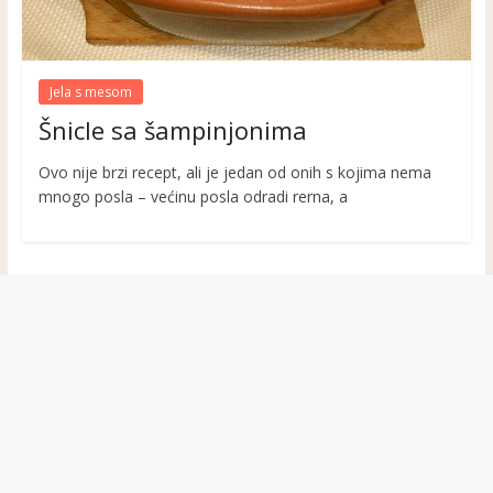
Jela s mesom
Šnicle sa šampinjonima
Ovo nije brzi recept, ali je jedan od onih s kojima nema
mnogo posla – većinu posla odradi rerna, a