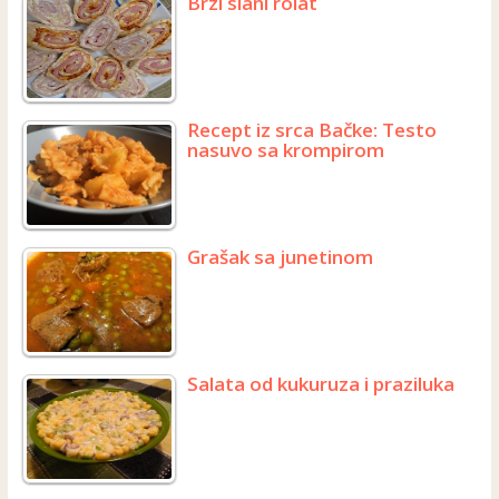
Brzi slani rolat
Recept iz srca Bačke: Testo
nasuvo sa krompirom
Grašak sa junetinom
Salata od kukuruza i praziluka