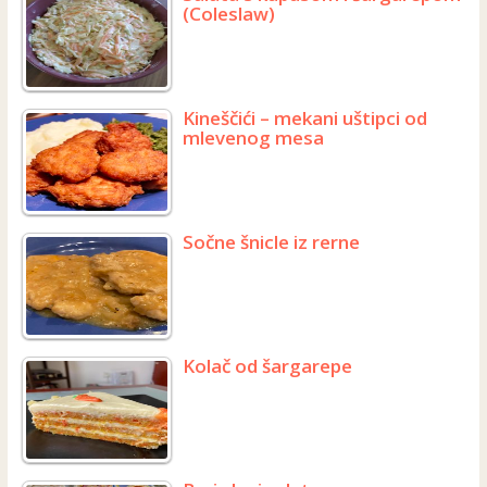
(Coleslaw)
Kineščići – mekani uštipci od
mlevenog mesa
Sočne šnicle iz rerne
Kolač od šargarepe