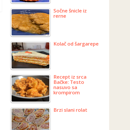
Sočne šnicle iz
rerne
Kolač od šargarepe
Recept iz srca
Bačke: Testo
nasuvo sa
krompirom
Brzi slani rolat