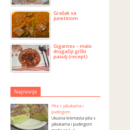
Grašak sa
junetinom
Gigantes – malo
drugačiji grčki
pasulj (recept)
Najnovije
Pita s jabukama i
pudingom
Ukusna kremasta pita s
jabukama i pudingom