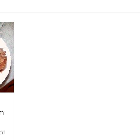
om
m i