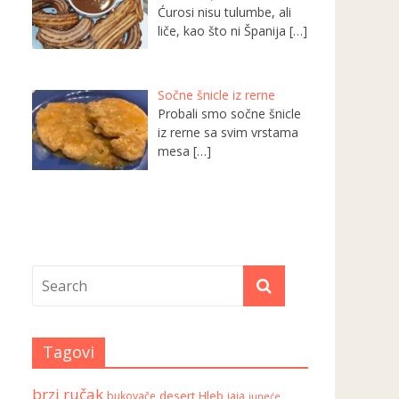
Ćurosi nisu tulumbe, ali
liče, kao što ni Španija
[…]
Sočne šnicle iz rerne
Probali smo sočne šnicle
iz rerne sa svim vrstama
mesa
[…]
Tagovi
brzi ručak
desert
Hleb
bukovače
jaja
juneće