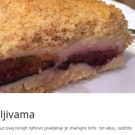
šljivama
z ovaj recept njihovo pravljenje je značajno brže. Isti ukus, različito