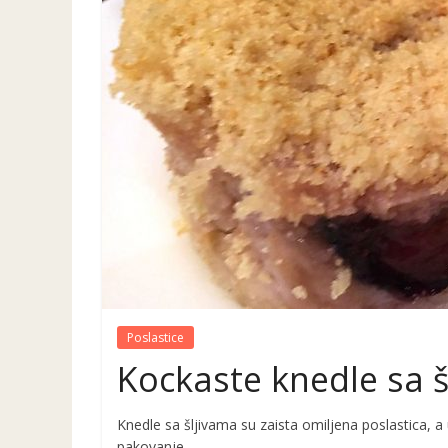
Poslastice
Kockaste knedle sa 
Knedle sa šljivama su zaista omiljena poslastica, a u
pakovanje.