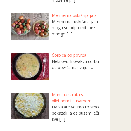
može se
[…]
Mermerna uskršnja jaja
Mermerna uskršnja jaja
mogu se pripremiti bez
mnogo
[…]
Čorbica od povrća
Neki ovu ili ovakvu čorbu
od povrća nazivaju
[…]
Mamina salata s
piletinom i susamom
Da salate volimo to smo
pokazali, a da susam leči
sve
[…]