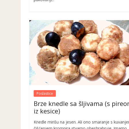
Poslastice
Brze knedle sa šljivama (s pire
iz kesice)
Knedle mirišu na jesen. Ali ono smaranje s kuvanje
čišćenjem krompira stvarno obeshrabruje. Imamo