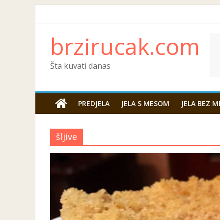
brzirucak.com
Šta kuvati danas
PREDJELA
JELA S MESOM
JELA BEZ M
šljive