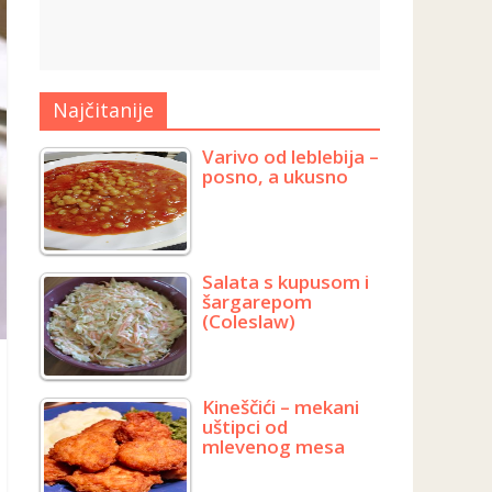
Najčitanije
Varivo od leblebija –
posno, a ukusno
Salata s kupusom i
šargarepom
(Coleslaw)
Kineščići – mekani
uštipci od
mlevenog mesa