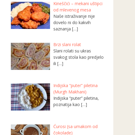
Kineščići – mekani uštipci
od mlevenog mesa
Naše istraživanje nije
dovelo ni do kakvih
saznanja
[…]
Brzi slani rolat
Slani rolati su ukras
svakog stola kao predjelo
ili
[…]
Indijska “puter” piletina
(Murgh Makhani)
Indijska “puter” piletina,
poznatija kao
[…]
Ćurosi (sa umakom od
čokolade)