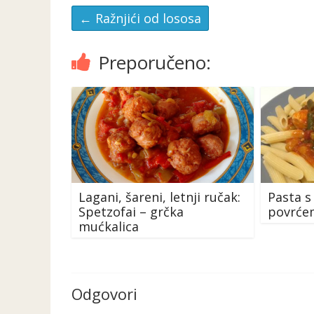
←
Ražnjići od lososa
Preporučeno:
Lagani, šareni, letnji ručak:
Pasta s
Spetzofai – grčka
povrće
mućkalica
Odgovori