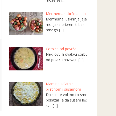
može se
[…]
Mermerna uskršnja jaja
Mermerna uskršnja jaja
mogu se pripremiti bez
mnogo
[…]
Čorbica od povrća
Neki ovu ili ovakvu čorbu
od povrća nazivaju
[…]
Mamina salata s
piletinom i susamom
Da salate volimo to smo
pokazali, a da susam leči
sve
[…]