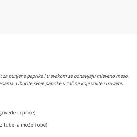
pt za punjene paprike i u svakom se ponavljaju mleveno meso,
nama. Obucite svoje paprike u začine koje volite i uživajte.
eđe ili piliće)
iz tube, a može i obe)