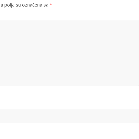
 polja su označena sa
*