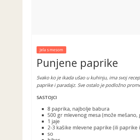
Jela s mesom
Punjene paprike
Svako ko je ikada ušao u kuhinju, ima svoj rece
paprike i paradajz. Sve ostalo je podložno prome
SASTOJCI
8 paprika, najbolje babura
500 gr mlevenog mesa (može mešano, gov
1 jaje
2-3 kašike mlevene paprike (ili paprike 
so