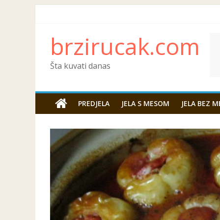
brzirucak.com
Šta kuvati danas
PREDJELA
JELA S MESOM
JELA BEZ M