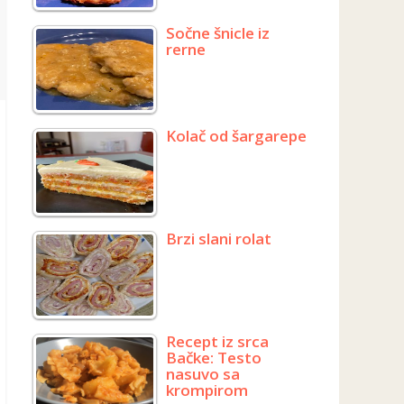
Sočne šnicle iz
rerne
Kolač od šargarepe
Brzi slani rolat
Recept iz srca
Bačke: Testo
nasuvo sa
krompirom