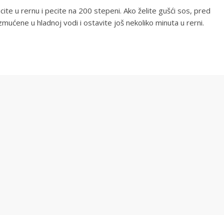
te u rernu i pecite na 200 stepeni. Ako želite gušći sos, pred
zmućene u hladnoj vodi i ostavite još nekoliko minuta u rerni.