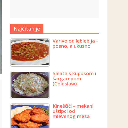
Najčitanije
Varivo od leblebija –
posno, a ukusno
Salata s kupusom i
šargarepom
(Coleslaw)
Kineščići – mekani
uštipci od
mlevenog mesa