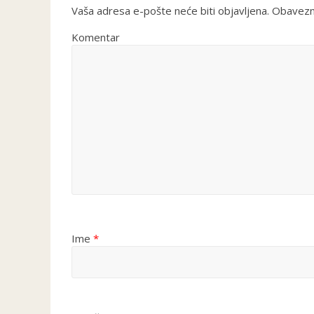
Vaša adresa e-pošte neće biti objavljena.
Obavezna
Komentar
Ime
*