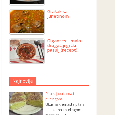
Grašak sa
junetinom
Gigantes – malo
drugačiji grčki
pasulj (recept)
Najnovije
Pita s jabukama i
pudingom
Ukusna kremasta pita s
jabukama i pudingom