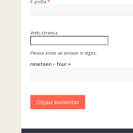
E-pošta
*
Web-stranica
Please enter an answer in digits:
nineteen − four =