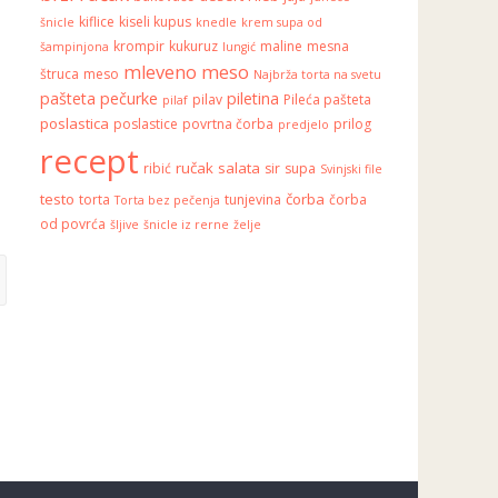
kiflice
kiseli kupus
šnicle
knedle
krem supa od
krompir
kukuruz
maline
mesna
šampinjona
lungić
mleveno meso
štruca
meso
Najbrža torta na svetu
pašteta
pečurke
piletina
pilav
Pileća pašteta
pilaf
poslastica
poslastice
povrtna čorba
prilog
predjelo
recept
ručak
salata
ribić
sir
supa
Svinjski file
testo
čorba
torta
tunjevina
čorba
Torta bez pečenja
od povrća
šljive
šnicle iz rerne
želje