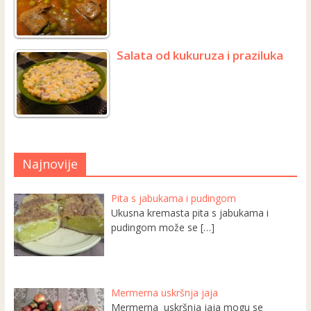
Salata od kukuruza i praziluka
Najnovije
Pita s jabukama i pudingom
Ukusna kremasta pita s jabukama i
pudingom može se
[…]
Mermerna uskršnja jaja
Mermerna uskršnja jaja mogu se