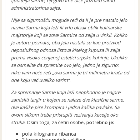
ljubitelja sarme, njegovo ime biće poznato samo
administratorima sajta.
Nije sa sigurnošću moguće reći da li je pre nastalo jelo
naziva Sarma koja leži ili vrlo blizak oblik kulinarske
majstorije koji se zove Sarmice od zelja u vinkli. Koliko
je autoru poznato, oba jela nastala su kao proizvod
neposlušnog odnosa listova kiselog kupusa ili zelja
prema visoko cenjenoj estetici srpske kuhinje. Ukoliko
se osmelite da spremite ovo jelo, jedno je sigurno:
niko vam neće reći „ova sarma je tri milimetra kraća od
one koju već uveliko varim“.
Za spremanje Sarme koja leži neophodno je najpre
zamisliti tanjir u kojem se nalaze dve klasične sarme,
dve kašike pire krompira i jedna kašika pavlake. Sa
ovom slikom treba pristupiti vezivanju kecelje oko
struka.
Osim toga, za četiri osobe,
potrebno je:
pola kilograma ribanca