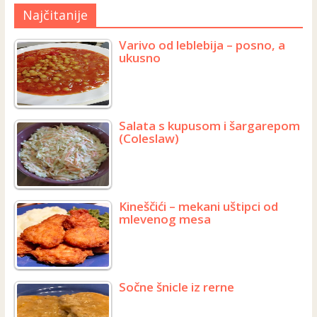
Najčitanije
Varivo od leblebija – posno, a
ukusno
Salata s kupusom i šargarepom
(Coleslaw)
Kineščići – mekani uštipci od
mlevenog mesa
Sočne šnicle iz rerne