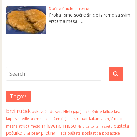
Sočne šnicle iz rerne
Probali smo sočne šnicle iz rerne sa svim
vrstama mesa
[…]
Tagovi
brzi ručak
desert
Hleb
bukovače
jaja
kiflice
kiseli
juneće šnicle
kupus
krompir
kukuruz
maline
knedle
krem supa od šampinjona
lungić
mleveno meso
pašteta
mesna štruca
meso
Najbrža torta na svetu
pečurke
piletina
poslastica
pilav
Pileća pašteta
poslastice
pilaf