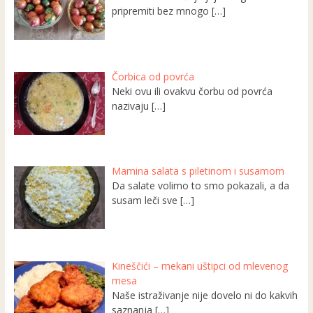
pripremiti bez mnogo
[…]
Čorbica od povrća
Neki ovu ili ovakvu čorbu od povrća
nazivaju
[…]
Mamina salata s piletinom i susamom
Da salate volimo to smo pokazali, a da
susam leči sve
[…]
Kineščići – mekani uštipci od mlevenog
mesa
Naše istraživanje nije dovelo ni do kakvih
saznanja
[…]