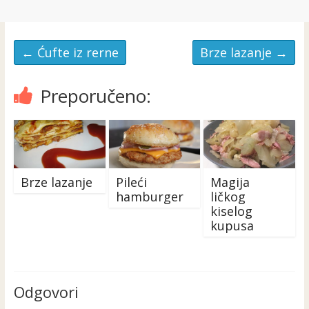
←
Ćufte iz rerne
Brze lazanje
→
Preporučeno:
Brze lazanje
Pileći
Magija
hamburger
ličkog
kiselog
kupusa
Odgovori