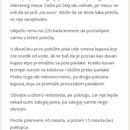
mlevenog mesa. Začini po želji idu odmah, jer meso ne
voli da se prži „na suvo“. Može da se doda šaka pirinča,
no nije neophodno.
Uključiti rernu na 220 kada krenete da postavljate
sarmu u ležeći položaj.
U đuvečaru prvo položite pola cele smese kupusa koji
ste ocedili od vode, ali ne baš da je postao kao duvan.
Kupus lepo premažite sa pola pavlake. Kratko kuvani
krompir isecite na kolutove i složite preko pavlake.
Preko toga ide mleveno meso, pa druga polovina
kupusa, koja se premaže preostalom pavlakom.
Uživajte u izboru redosleda, jer pobogu, zar nije lepše
nekad uzeti zalogaj pirea, pa zalogaj sarme nego
obrnuto.
Pecite pokriveno 45 minuta, a potom 15 minuta bez
poklopca.