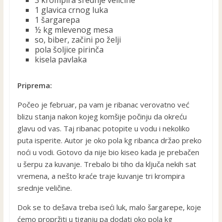
3 krompira srednje veličine
1 glavica crnog luka
1 šargarepa
½ kg mlevenog mesa
so, biber, začini po želji
pola šoljice pirinča
kisela pavlaka
Priprema:
Počeo je februar, pa vam je ribanac verovatno već
blizu stanja nakon kojeg komšije počinju da okreću
glavu od vas. Taj ribanac potopite u vodu i nekoliko
puta isperite. Autor je oko pola kg ribanca držao preko
noći u vodi. Gotovo da nije bio kiseo kada je prebačen
u šerpu za kuvanje. Trebalo bi tiho da ključa nekih sat
vremena, a nešto kraće traje kuvanje tri krompira
srednje veličine.
Dok se to dešava treba iseći luk, malo šargarepe, koje
ćemo propržiti u tiganju pa dodati oko pola kg