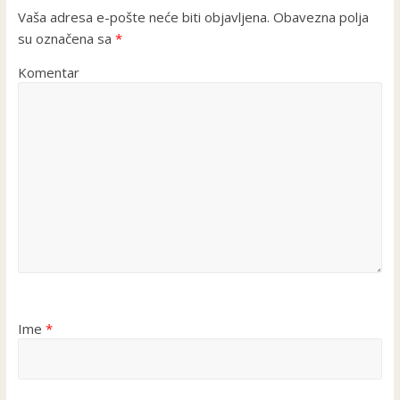
Vaša adresa e-pošte neće biti objavljena.
Obavezna polja
su označena sa
*
Komentar
Ime
*