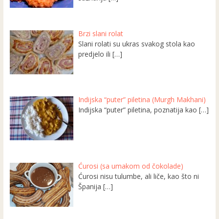
Brzi slani rolat
Slani rolati su ukras svakog stola kao
predjelo ili
[…]
Indijska “puter” piletina (Murgh Makhani)
Indijska “puter” piletina, poznatija kao
[…]
Ćurosi (sa umakom od čokolade)
Ćurosi nisu tulumbe, ali liče, kao što ni
Španija
[…]