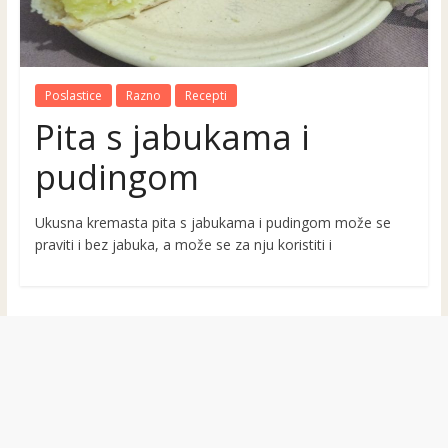
Poslastice
Razno
Recepti
Pita s jabukama i
pudingom
Ukusna kremasta pita s jabukama i pudingom može se
praviti i bez jabuka, a može se za nju koristiti i