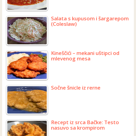
Salata s kupusom i šargarepom
(Coleslaw)
Kineščići – mekani uštipci od
mlevenog mesa
Sočne šnicle iz rerne
Recept iz srca Bačke: Testo
nasuvo sa krompirom