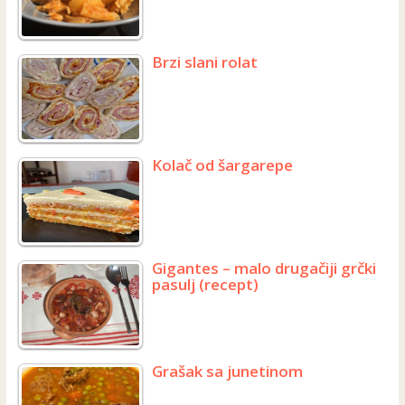
Brzi slani rolat
Kolač od šargarepe
Gigantes – malo drugačiji grčki
pasulj (recept)
Grašak sa junetinom