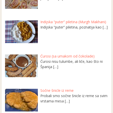
Indijska “puter” piletina (Murgh Makhani)
Indijska “puter” piletina, poznatija kao
[…]
Ćurosi (sa umakom od čokolade)
Ćurosi nisu tulumbe, ali liče, kao što ni
Španija
[…]
Sočne šnicle iz rerne
Probali smo sočne šnicle iz rerne sa svim
vrstama mesa
[…]