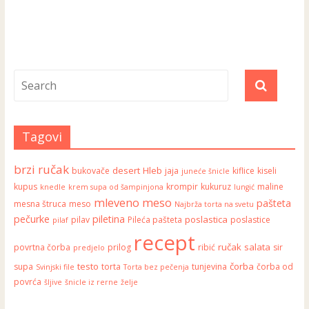
Tagovi
brzi ručak
desert
Hleb
bukovače
jaja
kiflice
kiseli
juneće šnicle
kupus
krompir
kukuruz
maline
knedle
krem supa od šampinjona
lungić
mleveno meso
pašteta
mesna štruca
meso
Najbrža torta na svetu
pečurke
piletina
poslastica
pilav
Pileća pašteta
poslastice
pilaf
recept
ručak
salata
povrtna čorba
prilog
ribić
sir
predjelo
testo
čorba
supa
torta
tunjevina
čorba od
Svinjski file
Torta bez pečenja
povrća
šljive
šnicle iz rerne
želje