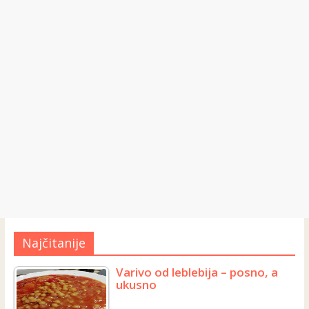
Najčitanije
Varivo od leblebija – posno, a
ukusno