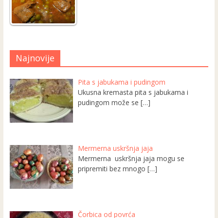
Najnovije
Pita s jabukama i pudingom
Ukusna kremasta pita s jabukama i
pudingom može se
[…]
Mermerna uskršnja jaja
Mermerna uskršnja jaja mogu se
pripremiti bez mnogo
[…]
Čorbica od povrća