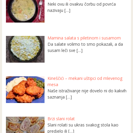
Neki ovu ili ovakvu čorbu od povrća
nazivaju
[…]
Mamina salata s piletinom i susamom
Da salate volimo to smo pokazali, a da
susam leči sve
[…]
Kineščići – mekani uštipci od mlevenog
mesa
Naše istraživanje nije dovelo ni do kakvih
saznanja
[…]
Brzi slani rolat
Slani rolati su ukras svakog stola kao
predjelo ili
[…]