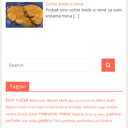
Sočne šnicle iz rerne
Probali smo sočne šnicle iz rerne sa svim
vrstama mesa
[…]
Tagovi
brzi ručak
desert
Hleb
bukovače
jaja
kiflice
kiseli
juneće šnicle
kupus
krompir
kukuruz
maline
knedle
krem supa od šampinjona
lungić
mleveno meso
pašteta
mesna štruca
meso
Najbrža torta na svetu
pečurke
piletina
poslastica
pilav
Pileća pašteta
poslastice
pilaf