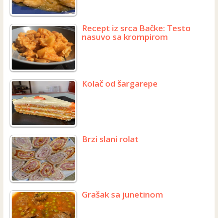
Recept iz srca Bačke: Testo
nasuvo sa krompirom
Kolač od šargarepe
Brzi slani rolat
Grašak sa junetinom