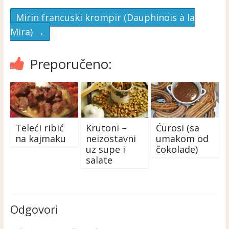
Mirin francuski krompir (Dauphinois à la
Mira)
→
Preporučeno:
Teleći ribić
Krutoni –
Ćurosi (sa
na kajmaku
neizostavni
umakom od
uz supe i
čokolade)
salate
Odgovori