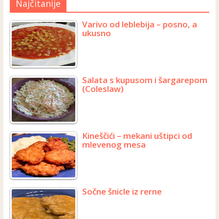
Najčitanije
Varivo od leblebija – posno, a
ukusno
Salata s kupusom i šargarepom
(Coleslaw)
Kineščići – mekani uštipci od
mlevenog mesa
Sočne šnicle iz rerne