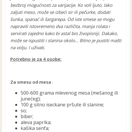
bezbroj mogućnosti za varijacije. Ko voli ljuto, lako
zaljuti meso, može se izbeći sir ili pečurke, dodati
šunka, spanać ili šargarepa. Od iste smese se mogu
napraviti istovremeno dva različita, manja rolata i
servirati zajedno kako bi astal bio živopisniji. Dakako,
može se ispustiti i slanina okolo… Bitno je pustiti mašti
na volju. I uživati.
Potrebno je za 4 osobe:
Za smesu od mesa
:
500-600 grama mlevenog mesa (mešanog ili
junećeg);
100 g sitno iseckane pršute ili slanine;
so;
biber;
aleva paprika;
kašika senfa;