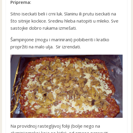
Priprema:
Sitno iseckati beli i crni luk. Slaninu ili prutu iseckati na
što sitnije kockice. Sredinu hleba natopiti u mleko. Sve
sastojke dobro rukama izmešati.
Šampinjone (mogu i marinirani) pobiberiti i kratko
propržiti na malo ulja. Sir izrendati.
Na providnoj rastegljivoj foliji (bolje nego na