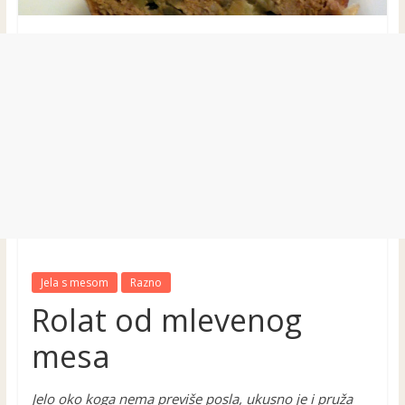
Jela s mesom
Razno
Rolat od mlevenog
mesa
Jelo oko koga nema previše posla, ukusno je i pruža