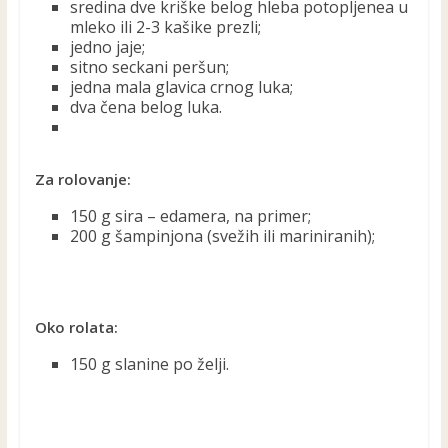
sredina dve kriške belog hleba potopljenea u
mleko ili 2-3 kašike prezli;
jedno jaje;
sitno seckani peršun;
jedna mala glavica crnog luka;
dva čena belog luka.
Za rolovanje:
150 g sira – edamera, na primer;
200 g šampinjona (svežih ili mariniranih);
Oko rolata:
150 g slanine po želji.