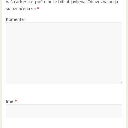
Vaša adresa e-pošte neće biti objavljena.
Obavezna polja
su označena sa
*
Komentar
Ime
*