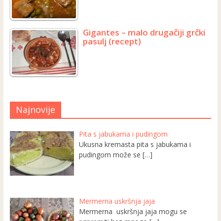
Gigantes – malo drugačiji grčki
pasulj (recept)
Najnovije
Pita s jabukama i pudingom
Ukusna kremasta pita s jabukama i
pudingom može se
[…]
Mermerna uskršnja jaja
Mermerna uskršnja jaja mogu se