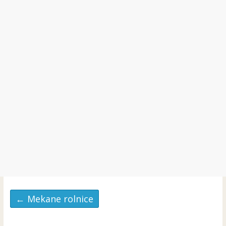
←
Mekane rolnice