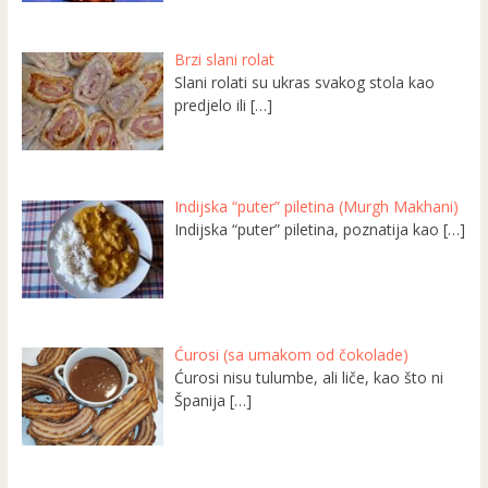
Brzi slani rolat
Slani rolati su ukras svakog stola kao
predjelo ili
[…]
Indijska “puter” piletina (Murgh Makhani)
Indijska “puter” piletina, poznatija kao
[…]
Ćurosi (sa umakom od čokolade)
Ćurosi nisu tulumbe, ali liče, kao što ni
Španija
[…]