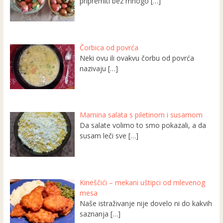
pripremiti bez mnogo
[…]
Čorbica od povrća
Neki ovu ili ovakvu čorbu od povrća
nazivaju
[…]
Mamina salata s piletinom i susamom
Da salate volimo to smo pokazali, a da
susam leči sve
[…]
Kineščići – mekani uštipci od mlevenog
mesa
Naše istraživanje nije dovelo ni do kakvih
saznanja
[…]