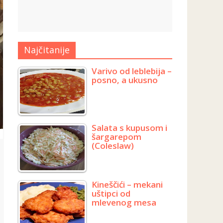
Najčitanije
Varivo od leblebija –
posno, a ukusno
Salata s kupusom i
šargarepom
(Coleslaw)
Kineščići – mekani
uštipci od
mlevenog mesa