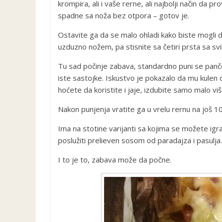
krompira, ali i vaše rerne, ali najbolji način da 
spadne sa noža bez otpora – gotov je.
Ostavite ga da se malo ohladi kako biste mogli d
uzduzno nožem, pa stisnite sa četiri prsta sa svih
Tu sad počinje zabava, standardno puni se panče
iste sastojke. Iskustvo je pokazalo da mu kulen da
hoćete da koristite i jaje, izdubite samo malo više
Nakon punjenja vratite ga u vrelu rernu na još 10
Ima na stotine varijanti sa kojima se možete igra
poslužiti prelieven sosom od paradajza i pasulj
I to je to, zabava može da počne.