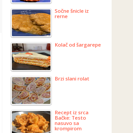
Sočne šnicle iz
rerne
Kolač od šargarepe
Brzi slani rolat
Recept iz srca
Bačke: Testo
nasuvo sa
krompirom