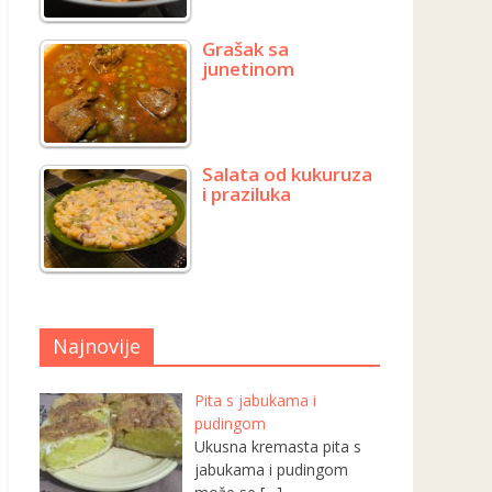
Grašak sa
junetinom
Salata od kukuruza
i praziluka
Najnovije
Pita s jabukama i
pudingom
Ukusna kremasta pita s
jabukama i pudingom