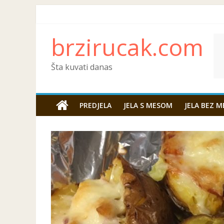
brzirucak.com
Šta kuvati danas
PREDJELA
JELA S MESOM
JELA BEZ M