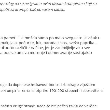
av razlog da se ne igramo ovim divnim krompirima koji su
 kaputić za krompir baš po vašem ukusu.
na pamet ili je možda samo po malo svega sto je višak u
ajmak, jaja, pečurke, luk, paradajz sos, sveža paprika….
otpuno različite načine, jer je zanimljivije ako sve
ja podrazumeva merenje i odmeravanje sastojaka)
loga da doprinese hrskavosti korice. Izbockajte viljuškom
te krompir u rernu na otprilke 190-200 stepeni i zaboravite na
način s druge strane. Kada će biti pečen zavisi od veličine