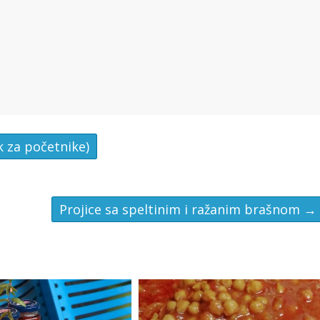
k za početnike)
Projice sa speltinim i ražanim brašnom
→