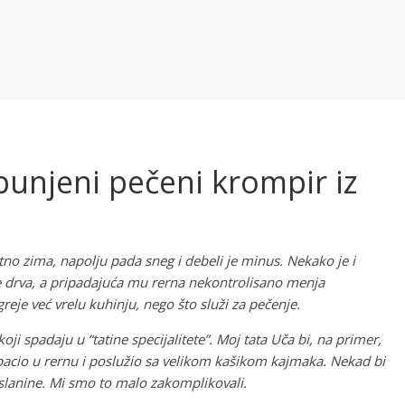
unjeni pečeni krompir iz
no zima, napolju pada sneg i debeli je minus. Nekako je i
 drva, a pripadajuća mu rerna nekontrolisano menja
eje već vrelu kuhinju, nego što služi za pečenje.
oji spadaju u “tatine specijalitete”. Moj tata Uča bi, na primer,
bacio u rernu i poslužio sa velikom kašikom kajmaka. Nekad bi
e slanine. Mi smo to malo zakomplikovali.