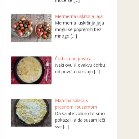
može se
[…]
Mermerna uskršnja jaja
Mermerna uskršnja jaja
mogu se pripremiti bez
mnogo
[…]
Čorbica od povrća
Neki ovu ili ovakvu čorbu
od povrća nazivaju
[…]
Mamina salata s
piletinom i susamom
Da salate volimo to smo
pokazali, a da susam leči
sve
[…]