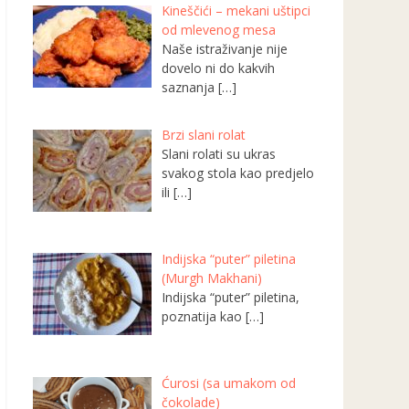
Kineščići – mekani uštipci
od mlevenog mesa
Naše istraživanje nije
dovelo ni do kakvih
saznanja
[…]
Brzi slani rolat
Slani rolati su ukras
svakog stola kao predjelo
ili
[…]
Indijska “puter” piletina
(Murgh Makhani)
Indijska “puter” piletina,
poznatija kao
[…]
Ćurosi (sa umakom od
čokolade)