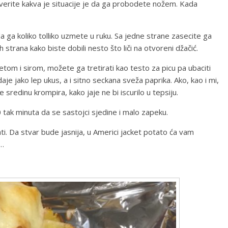
proverite kakva je situacije je da ga probodete nožem. Kada
a ga koliko tolliko uzmete u ruku. Sa jedne strane zasecite ga
 strana kako biste dobili nesto što liči na otvoreni džačić.
tom i sirom, možete ga tretirati kao testo za picu pa ubaciti
je jako lep ukus, a i sitno seckana sveža paprika. Ako, kao i mi,
 sredinu krompira, kako jaje ne bi iscurilo u tepsiju.
 tak minuta da se sastojci sjedine i malo zapeku.
ti. Da stvar bude jasnija, u Americi jacket potato ća vam
a…