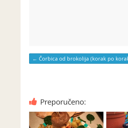
←
Čorbica od brokolija (korak po kora
Preporučeno: