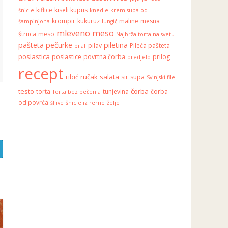
kiflice
kiseli kupus
šnicle
knedle
krem supa od
krompir
kukuruz
maline
mesna
šampinjona
lungić
mleveno meso
štruca
meso
Najbrža torta na svetu
pašteta
pečurke
piletina
pilav
Pileća pašteta
pilaf
poslastica
poslastice
povrtna čorba
prilog
predjelo
recept
ručak
salata
ribić
sir
supa
Svinjski file
testo
čorba
torta
tunjevina
čorba
Torta bez pečenja
od povrća
šljive
šnicle iz rerne
želje