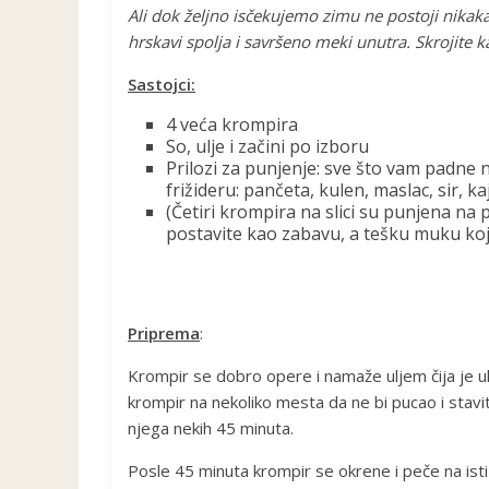
Ali dok željno isčekujemo zimu ne postoji nikak
hrskavi spolja i savršeno meki unutra. Skrojite
Sastojci:
4 veća krompira
So, ulje i začini po izboru
Prilozi za punjenje: sve što vam padne 
frižideru: pančeta, kulen, maslac, sir, k
(Četiri krompira na slici su punjena na p
postavite kao zabavu, a tešku muku ko
Priprema
:
Krompir se dobro opere i namaže uljem čija je u
krompir na nekoliko mesta da ne bi pucao i stavi
njega nekih 45 minuta.
Posle 45 minuta krompir se okrene i peče na isti 