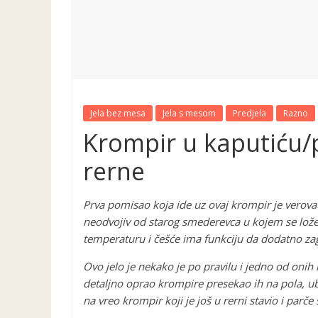
Jela bez mesa
Jela s mesom
Predjela
Razno
Krompir u kaputiću/p
rerne
Prva pomisao koja ide uz ovaj krompir je verovat
neodvojiv od starog smederevca u kojem se lože
temperaturu i češće ima funkciju da dodatno zagr
Ovo jelo je nekako je po pravilu i jedno od onih k
detaljno oprao krompire presekao ih na pola, u
na vreo krompir koji je još u rerni stavio i parč