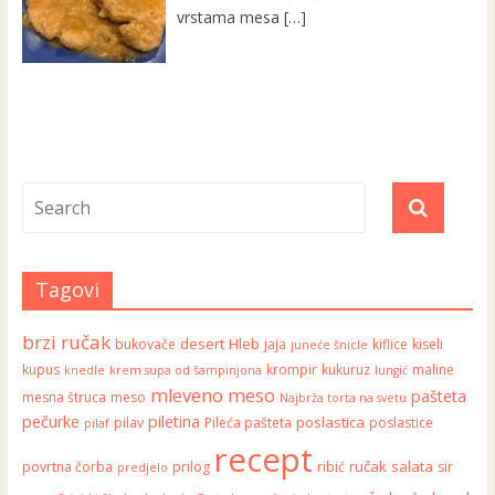
vrstama mesa
[…]
Tagovi
brzi ručak
desert
Hleb
bukovače
jaja
kiflice
kiseli
juneće šnicle
kupus
krompir
kukuruz
maline
knedle
krem supa od šampinjona
lungić
mleveno meso
pašteta
mesna štruca
meso
Najbrža torta na svetu
pečurke
piletina
poslastica
pilav
Pileća pašteta
poslastice
pilaf
recept
ručak
salata
povrtna čorba
prilog
ribić
sir
predjelo