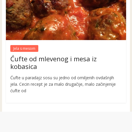
Jela s mesom
Ćufte od mlevenog i mesa iz
kobasica
Ćufte u paradajz sosu su jedno od omiljenih ovdašnjih
jela. Cecin recept je za malo drugačije, malo začinjenije
ćufte od