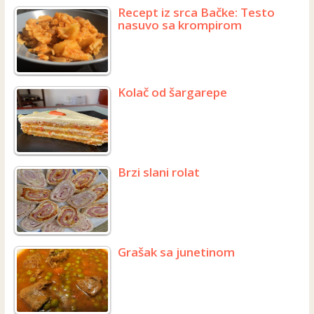
Recept iz srca Bačke: Testo
nasuvo sa krompirom
Kolač od šargarepe
Brzi slani rolat
Grašak sa junetinom