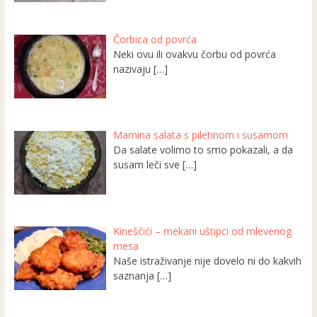
Čorbica od povrća
Neki ovu ili ovakvu čorbu od povrća
nazivaju
[…]
Mamina salata s piletinom i susamom
Da salate volimo to smo pokazali, a da
susam leči sve
[…]
Kineščići – mekani uštipci od mlevenog
mesa
Naše istraživanje nije dovelo ni do kakvih
saznanja
[…]