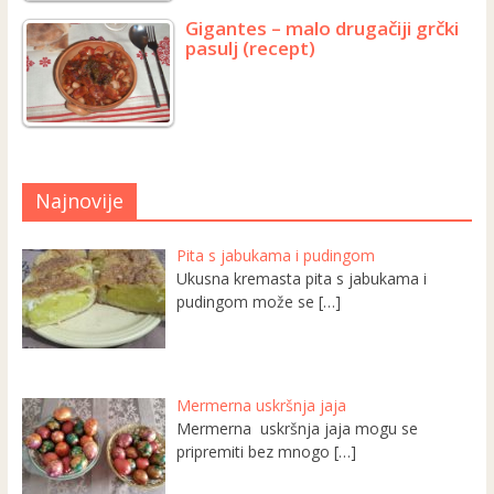
Gigantes – malo drugačiji grčki
pasulj (recept)
Najnovije
Pita s jabukama i pudingom
Ukusna kremasta pita s jabukama i
pudingom može se
[…]
Mermerna uskršnja jaja
Mermerna uskršnja jaja mogu se
pripremiti bez mnogo
[…]