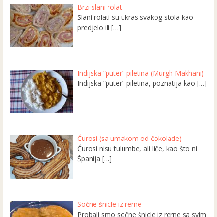
Brzi slani rolat
Slani rolati su ukras svakog stola kao
predjelo ili
[…]
Indijska “puter” piletina (Murgh Makhani)
Indijska “puter” piletina, poznatija kao
[…]
Ćurosi (sa umakom od čokolade)
Ćurosi nisu tulumbe, ali liče, kao što ni
Španija
[…]
Sočne šnicle iz rerne
Probali smo sočne šnicle iz rerne sa svim