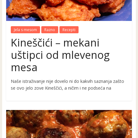
Jela s mesom
Razno
Recepti
Kineščići – mekani
uštipci od mlevenog
mesa
Naše istraživanje nije dovelo ni do kakvih saznanja zašto
se ovo jelo zove Kineščići, a ničim i ne podseća na