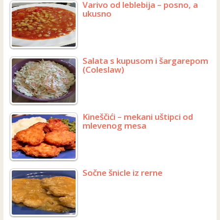
Varivo od leblebija – posno, a
ukusno
Salata s kupusom i šargarepom
(Coleslaw)
Kineščići – mekani uštipci od
mlevenog mesa
Sočne šnicle iz rerne