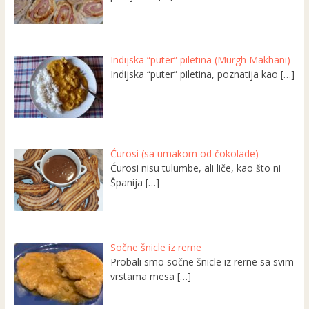
Indijska “puter” piletina (Murgh Makhani)
Indijska “puter” piletina, poznatija kao
[…]
Ćurosi (sa umakom od čokolade)
Ćurosi nisu tulumbe, ali liče, kao što ni
Španija
[…]
Sočne šnicle iz rerne
Probali smo sočne šnicle iz rerne sa svim
vrstama mesa
[…]