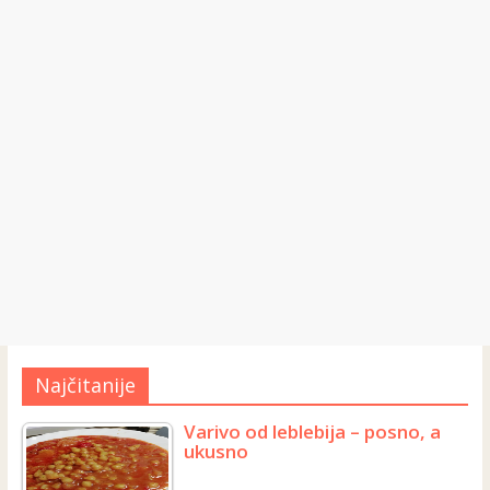
Najčitanije
Varivo od leblebija – posno, a
ukusno