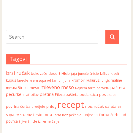
Tagovi
brzi ručak
desert
Hleb
bukovače
jaja
kiflice
kiseli
juneće šnicle
kupus
krompir
kukuruz
maline
knedle
krem supa od šampinjona
lungić
mleveno meso
pašteta
mesna štruca
meso
Najbrža torta na svetu
pečurke
piletina
poslastica
pilav
Pileća pašteta
poslastice
pilaf
recept
ručak
salata
povrtna čorba
prilog
ribić
sir
predjelo
testo
čorba
supa
torta
tunjevina
čorba od
Svinjski file
Torta bez pečenja
povrća
šljive
šnicle iz rerne
želje