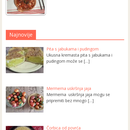
Najnovije
Pita s jabukama i pudingom
Ukusna kremasta pita s jabukama i
pudingom može se
[…]
Mermerna uskršnja jaja
Mermerna uskršnja jaja mogu se
pripremiti bez mnogo
[…]
Čorbica od povrća