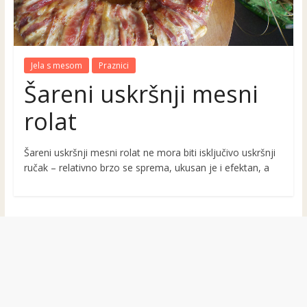
Jela s mesom
Praznici
Šareni uskršnji mesni
rolat
Šareni uskršnji mesni rolat ne mora biti isključivo uskršnji
ručak – relativno brzo se sprema, ukusan je i efektan, a