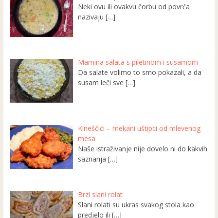
Neki ovu ili ovakvu čorbu od povrća
nazivaju
[…]
Mamina salata s piletinom i susamom
Da salate volimo to smo pokazali, a da
susam leči sve
[…]
Kineščići – mekani uštipci od mlevenog
mesa
Naše istraživanje nije dovelo ni do kakvih
saznanja
[…]
Brzi slani rolat
Slani rolati su ukras svakog stola kao
predjelo ili
[…]