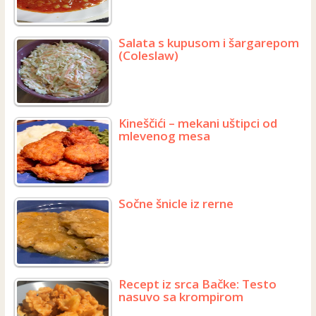
Salata s kupusom i šargarepom
(Coleslaw)
Kineščići – mekani uštipci od
mlevenog mesa
Sočne šnicle iz rerne
Recept iz srca Bačke: Testo
nasuvo sa krompirom