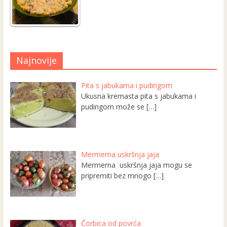
Najnovije
Pita s jabukama i pudingom
Ukusna kremasta pita s jabukama i
pudingom može se
[…]
Mermerna uskršnja jaja
Mermerna uskršnja jaja mogu se
pripremiti bez mnogo
[…]
Čorbica od povrća