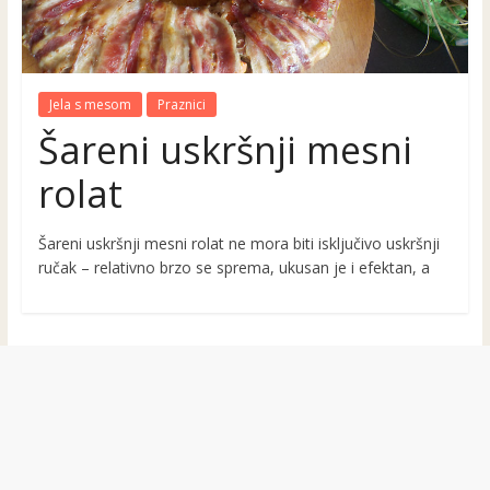
Jela s mesom
Praznici
Šareni uskršnji mesni
rolat
Šareni uskršnji mesni rolat ne mora biti isključivo uskršnji
ručak – relativno brzo se sprema, ukusan je i efektan, a