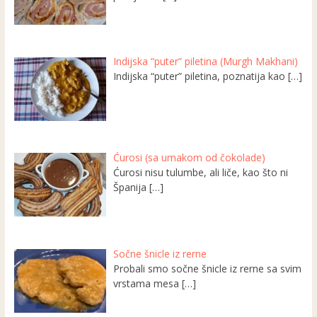
Indijska “puter” piletina (Murgh Makhani)
Indijska “puter” piletina, poznatija kao
[…]
Ćurosi (sa umakom od čokolade)
Ćurosi nisu tulumbe, ali liče, kao što ni
Španija
[…]
Sočne šnicle iz rerne
Probali smo sočne šnicle iz rerne sa svim
vrstama mesa
[…]