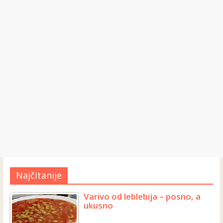
Najčitanije
Varivo od leblebija – posno, a
ukusno