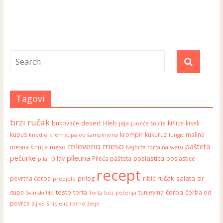
Tagovi
brzi ručak
desert
Hleb
bukovače
jaja
kiflice
kiseli
juneće šnicle
kupus
krompir
kukuruz
maline
knedle
krem supa od šampinjona
lungić
mleveno meso
pašteta
mesna štruca
meso
Najbrža torta na svetu
pečurke
piletina
poslastica
pilav
Pileća pašteta
poslastice
pilaf
recept
ručak
salata
povrtna čorba
prilog
ribić
sir
predjelo
testo
čorba
supa
torta
tunjevina
čorba od
Svinjski file
Torta bez pečenja
povrća
šljive
šnicle iz rerne
želje