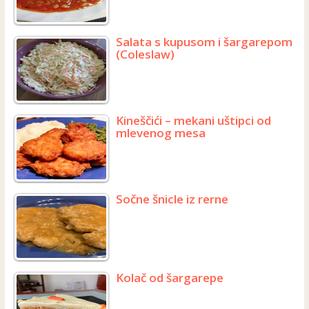
Salata s kupusom i šargarepom
(Coleslaw)
Kineščići – mekani uštipci od
mlevenog mesa
Sočne šnicle iz rerne
Kolač od šargarepe