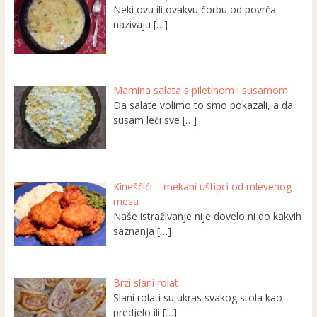
Neki ovu ili ovakvu čorbu od povrća
nazivaju
[…]
Mamina salata s piletinom i susamom
Da salate volimo to smo pokazali, a da
susam leči sve
[…]
Kineščići – mekani uštipci od mlevenog
mesa
Naše istraživanje nije dovelo ni do kakvih
saznanja
[…]
Brzi slani rolat
Slani rolati su ukras svakog stola kao
predjelo ili
[…]