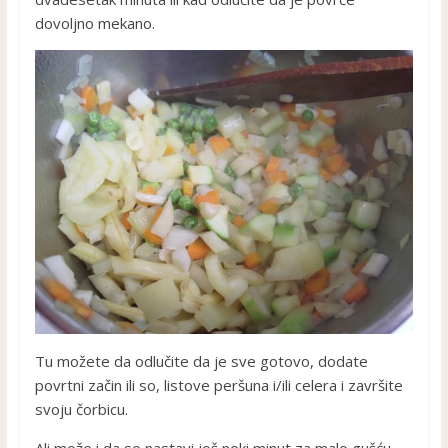
dovoljno mekano.
Tu možete da odlučite da je sve gotovo, dodate
povrtni začin ili so, listove peršuna i/ili celera i završite
svoju čorbicu.
Ali može i da se nastavi još neki minut za malo gušću