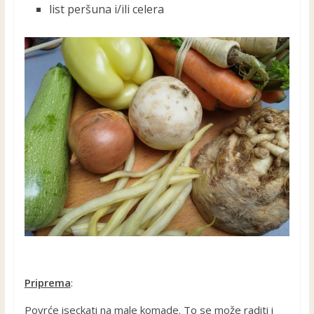
list peršuna i/ili celera
Priprema
:
Povrće iseckati na male komade. To se može raditi i