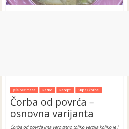
Jela bez mesa
Razno
Recepti
Supe i čorbe
Čorba od povrća –
osnovna varijanta
Čorba od povrća ima verovatno toliko verzija koliko je i