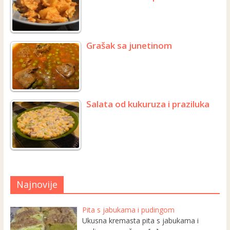
Grašak sa junetinom
Salata od kukuruza i praziluka
Najnovije
Pita s jabukama i pudingom
Ukusna kremasta pita s jabukama i