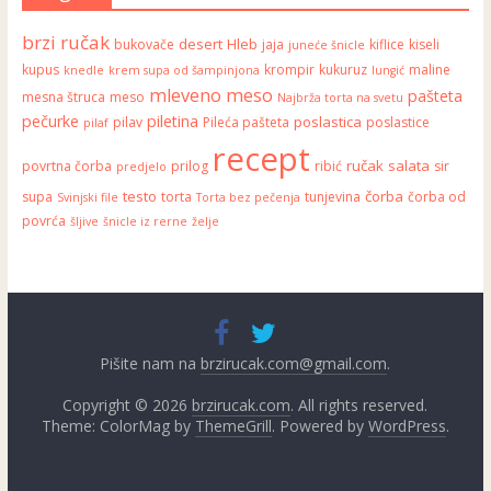
brzi ručak
desert
Hleb
bukovače
jaja
kiflice
kiseli
juneće šnicle
kupus
krompir
kukuruz
maline
knedle
krem supa od šampinjona
lungić
mleveno meso
pašteta
mesna štruca
meso
Najbrža torta na svetu
pečurke
piletina
poslastica
pilav
Pileća pašteta
poslastice
pilaf
recept
ručak
salata
povrtna čorba
prilog
ribić
sir
predjelo
testo
čorba
supa
torta
tunjevina
čorba od
Svinjski file
Torta bez pečenja
povrća
šljive
šnicle iz rerne
želje
Pišite nam na
brzirucak.com@gmail.com
.
Copyright © 2026
brzirucak.com
. All rights reserved.
Theme: ColorMag by
ThemeGrill
. Powered by
WordPress
.