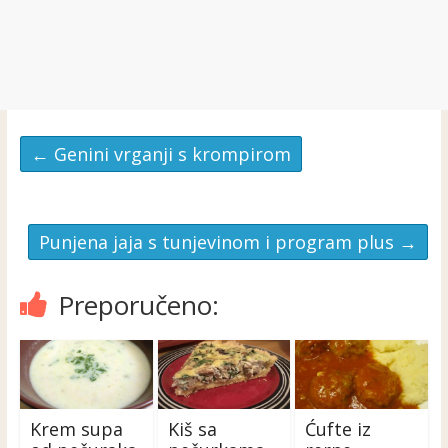
←
Genini vrganji s krompirom
Punjena jaja s tunjevinom i program plus
→
Preporučeno:
Krem supa
Kiš sa
Ćufte iz