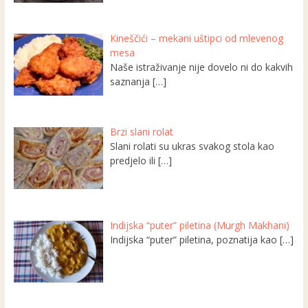
Kineščići – mekani uštipci od mlevenog
mesa
Naše istraživanje nije dovelo ni do kakvih
saznanja
[…]
Brzi slani rolat
Slani rolati su ukras svakog stola kao
predjelo ili
[…]
Indijska “puter” piletina (Murgh Makhani)
Indijska “puter” piletina, poznatija kao
[…]