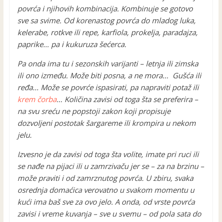
povrća i njihovih kombinacija. Kombinuje se gotovo
sve sa svime. Od korenastog povrća do mladog luka,
kelerabe, rotkve ili repe, karfiola, prokelja, paradajza,
paprike… pa i kukuruza šećerca.
Pa onda ima tu i sezonskih varijanti – letnja ili zimska
ili ono između. Može biti posna, a ne mora… Gušća ili
ređa… Može se povrće ispasirati, pa napraviti potaž ili
krem čorba
… Količina zavisi od toga šta se preferira –
na svu sreću ne popstoji zakon koji propisuje
dozvoljeni postotak šargareme ili krompira u nekom
jelu.
Izvesno je da zavisi od toga šta volite, imate pri ruci ili
se nađe na pijaci ili u zamrzivaču jer se – za na brzinu –
može praviti i od zamrznutog povrća. U zbiru, svaka
osrednja domaćica verovatno u svakom momentu u
kući ima baš sve za ovo jelo. A onda, od vrste povrća
zavisi i vreme kuvanja – sve u svemu – od pola sata do