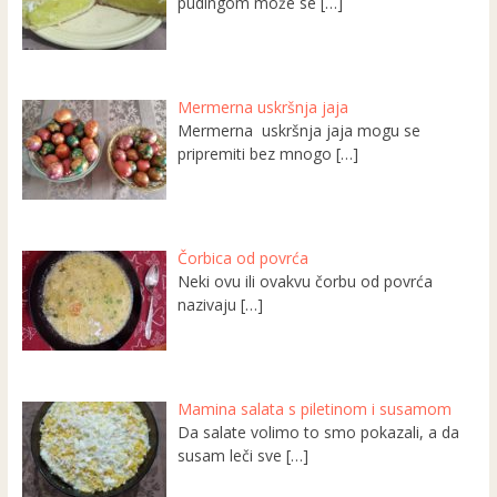
pudingom može se
[…]
Mermerna uskršnja jaja
Mermerna uskršnja jaja mogu se
pripremiti bez mnogo
[…]
Čorbica od povrća
Neki ovu ili ovakvu čorbu od povrća
nazivaju
[…]
Mamina salata s piletinom i susamom
Da salate volimo to smo pokazali, a da
susam leči sve
[…]