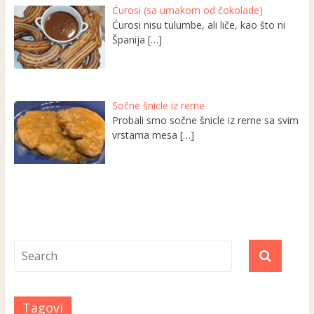
Ćurosi (sa umakom od čokolade)
Ćurosi nisu tulumbe, ali liče, kao što ni
Španija
[…]
Sočne šnicle iz rerne
Probali smo sočne šnicle iz rerne sa svim
vrstama mesa
[…]
Tagovi