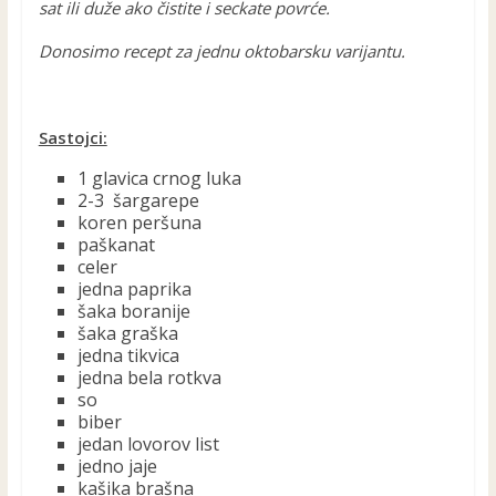
sat ili duže ako čistite i seckate povrće.
Donosimo recept za jednu oktobarsku varijantu.
Sastojci:
1 glavica crnog luka
2-3 šargarepe
koren peršuna
paškanat
celer
jedna paprika
šaka boranije
šaka graška
jedna tikvica
jedna bela rotkva
so
biber
jedan lovorov list
jedno jaje
kašika brašna