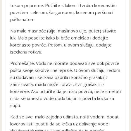
tokom pripreme. Počnite s lukom i tvrdim korenastim
povrćem celerom, šargarepom, korenom peršuna i
paškanatom.
Na malo masnoće (ulje, maslinovo ulje, puter) stavite
luk. Malo posolite kako bi brže omekšao i dodajte
korenasto povrće. Potom, u ovom slučaju, dodajte
iseckanu rotkvu.
Promešajte. Vodu ne morate dodavati sve dok povrće
pušta svoje sokove i ne lepi se. U ovom slučaju, redom
su dodavani i seckana paprila i konačno grašak (iz
zamrzivača, mada može i pravi „živi“ grašak ili iz
konzerve. Ako odlučite da je malo povrća, neće smetati
ni da se umesto vode doda bujon ili povrta kocka za
supu.
Kad se sve malo zajedno udinsta, naliti vodom, dodati
lovorov list i pustiti da se krčka uz dolivanje vode
dvadesetak minuta ili kad odlučite da je povrće