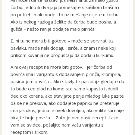
čorbu. Jedno ili dva jaja pomešajte s kašikom brašna i
po potrebi malo vode i to uz mešanje ulijete u čorbu
Ako iz nekog razloga želilte da čorba bude posna, a
gušća – nešto ranije dodajte malo pirinča.
E, ni tu ne mora biti gotovo – može se servirati uz
pavlaku, mada neki dodaju i sirće, a znam i neke koji
prilikom kuvanja ne propustaju da dodaju kurkumu.
A ni ovaj recept ne mora biti gotov… jer čorba od
povrća ima i varijantu s dodavanjem pirinča, krompira,
pasiranjem povrća… Ako stavljate paradajz gledajte da
to bude ceo plod na kome ste samo kupasto izdubili
deo oko korena, ako stavljate perje mladog luka pazite
da se ne prekuva, ako dodajete papriku ne preteruje –
ima jak ukus, jedna je uvek dovoljno, ako volite šarenije
birajte boje povrća… Zato je ovo basic recept. I ako
vam se svideo, pošaljite nam vašu varijantu s
receptom i slikom.