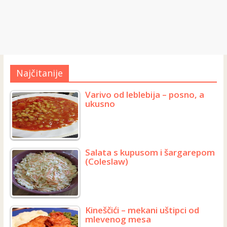
Najčitanije
Varivo od leblebija – posno, a
ukusno
Salata s kupusom i šargarepom
(Coleslaw)
Kineščići – mekani uštipci od
mlevenog mesa