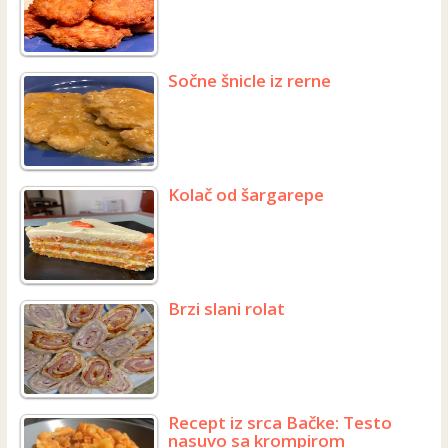
Sočne šnicle iz rerne
Kolač od šargarepe
Brzi slani rolat
Recept iz srca Bačke: Testo
nasuvo sa krompirom