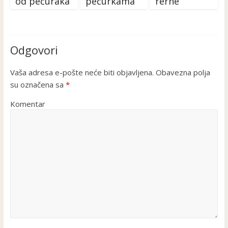
od pečuraka
pečurkama
rerne
Odgovori
Vaša adresa e-pošte neće biti objavljena.
Obavezna polja
su označena sa
*
Komentar