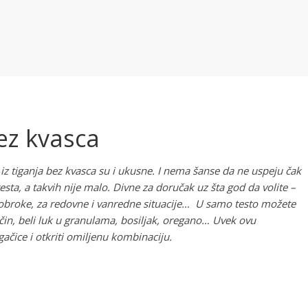
bez kvasca
 iz tiganja bez kvasca su i ukusne. I nema šanse da ne uspeju čak
esta, a takvih nije malo. Divne za doručak uz šta god da volite –
e obroke, za redovne i vanredne situacije… U samo testo možete
začin, beli luk u granulama, bosiljak, oregano… Uvek ovu
ačice i otkriti omiljenu kombinaciju.