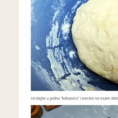
Urolajte u jednu “kobasicu” i isecite na osam del