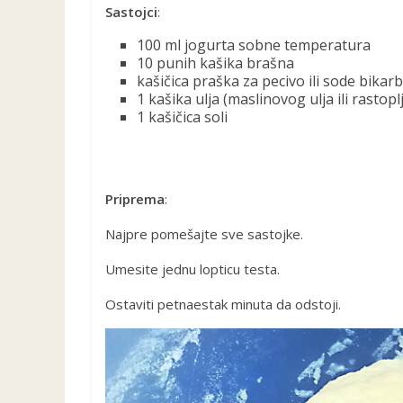
Sastojci
:
100 ml jogurta sobne temperatura
10 punih kašika brašna
kašičica praška za pecivo ili sode bikar
1 kašika ulja (maslinovog ulja ili rastop
1 kašičica soli
Priprema
:
Najpre pomešajte sve sastojke.
Umesite jednu lopticu testa.
Ostaviti petnaestak minuta da odstoji.