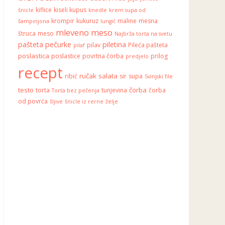
kiflice
kiseli kupus
šnicle
knedle
krem supa od
krompir
kukuruz
maline
mesna
šampinjona
lungić
mleveno meso
štruca
meso
Najbrža torta na svetu
pašteta
pečurke
piletina
pilav
Pileća pašteta
pilaf
poslastica
poslastice
povrtna čorba
prilog
predjelo
recept
ručak
salata
ribić
sir
supa
Svinjski file
testo
čorba
torta
tunjevina
čorba
Torta bez pečenja
od povrća
šljive
šnicle iz rerne
želje