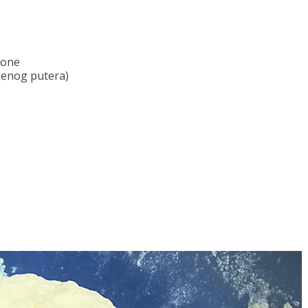
bone
ljenog putera)