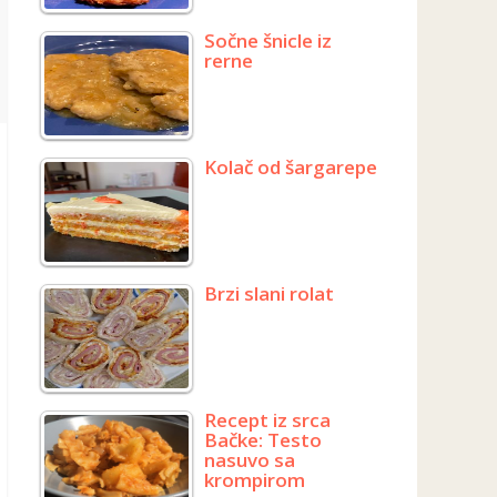
Sočne šnicle iz
rerne
Kolač od šargarepe
Brzi slani rolat
Recept iz srca
Bačke: Testo
nasuvo sa
krompirom