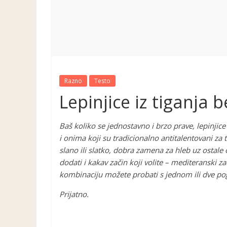
Razno
Testo
Lepinjice iz tiganja 
Baš koliko se jednostavno i brzo prave, lepinjice
i onima koji su tradicionalno antitalentovani za t
slano ili slatko, dobra zamena za hleb uz ostal
dodati i kakav začin koji volite – mediteranski 
kombinaciju možete probati s jednom ili dve pog
Prijatno.