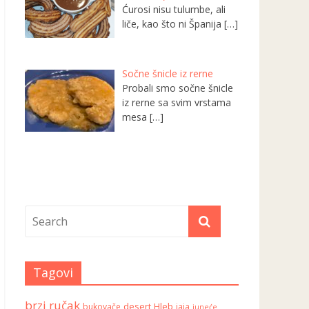
Ćurosi nisu tulumbe, ali
liče, kao što ni Španija
[…]
Sočne šnicle iz rerne
Probali smo sočne šnicle
iz rerne sa svim vrstama
mesa
[…]
Tagovi
brzi ručak
desert
Hleb
bukovače
jaja
juneće