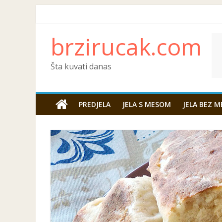
brzirucak.com
Šta kuvati danas
PREDJELA
JELA S MESOM
JELA BEZ M