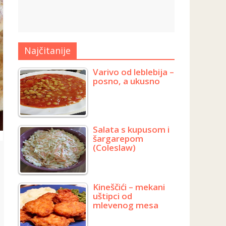
Najčitanije
Varivo od leblebija –
posno, a ukusno
Salata s kupusom i
šargarepom
(Coleslaw)
Kineščići – mekani
uštipci od
mlevenog mesa