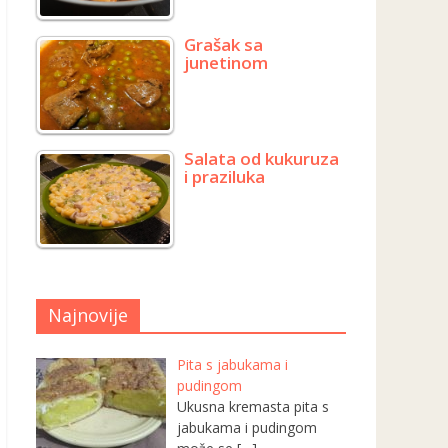
Grašak sa
junetinom
Salata od kukuruza
i praziluka
Najnovije
Pita s jabukama i
pudingom
Ukusna kremasta pita s
jabukama i pudingom