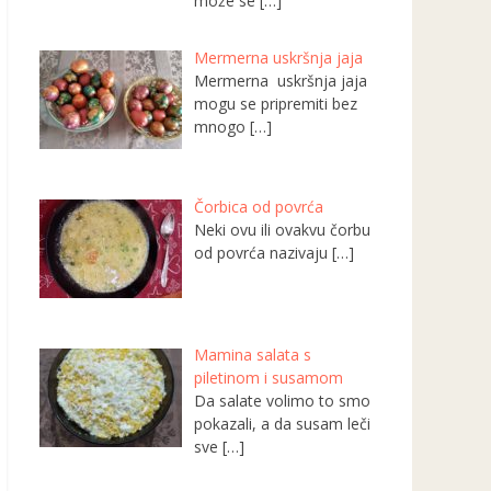
može se
[…]
Mermerna uskršnja jaja
Mermerna uskršnja jaja
mogu se pripremiti bez
mnogo
[…]
Čorbica od povrća
Neki ovu ili ovakvu čorbu
od povrća nazivaju
[…]
Mamina salata s
piletinom i susamom
Da salate volimo to smo
pokazali, a da susam leči
sve
[…]