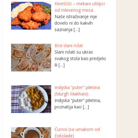
Kineščići – mekani uštipci
od mlevenog mesa
Naše istraživanje nije
dovelo ni do kakvih
saznanja
[…]
Brzi slani rolat
Slani rolati su ukras
svakog stola kao predjelo
ili
[…]
Indijska “puter” piletina
(Murgh Makhani)
Indijska “puter” piletina,
poznatija kao
[…]
Ćurosi (sa umakom od
čokolade)