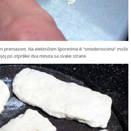
nim premazom. Na električnim šporetima ili “smederevcima” može
 njoj po otprilike dva minuta sa svake strane.