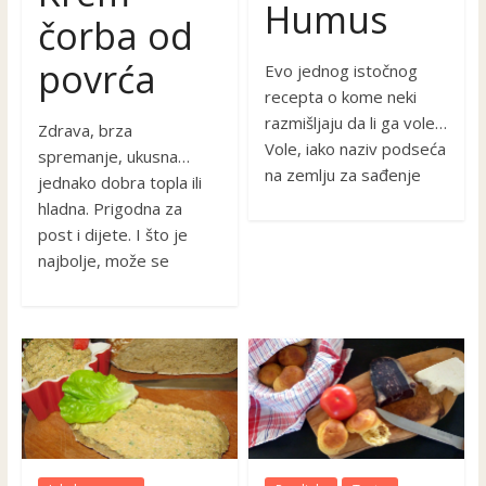
Humus
čorba od
povrća
Evo jednog istočnog
recepta o kome neki
razmišljaju da li ga vole…
Zdrava, brza
Vole, iako naziv podseća
spremanje, ukusna…
na zemlju za sađenje
jednako dobra topla ili
hladna. Prigodna za
post i dijete. I što je
najbolje, može se