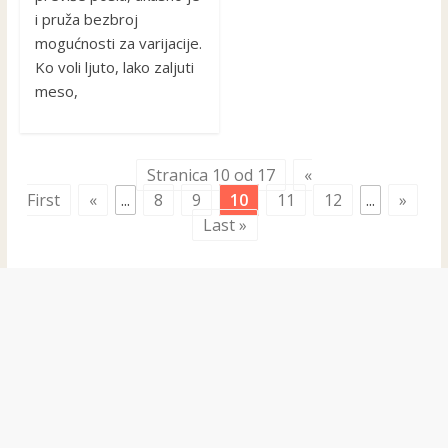
i pruža bezbroj
mogućnosti za varijacije.
Ko voli ljuto, lako zaljuti
meso,
Stranica 10 od 17
«
First
«
...
8
9
10
11
12
...
»
Last »