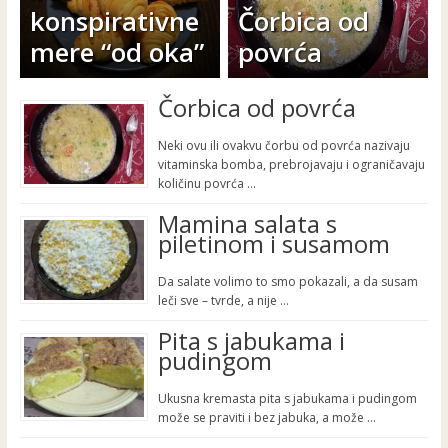
konspirativne
Čorbica od
mere “od oka”
povrća
Čorbica od povrća
Neki ovu ili ovakvu čorbu od povrća nazivaju
vitaminska bomba, prebrojavaju i ograničavaju
količinu povrća …
Mamina salata s
piletinom i susamom
Da salate volimo to smo pokazali, a da susam
leči sve – tvrde, a nije …
Pita s jabukama i
pudingom
Ukusna kremasta pita s jabukama i pudingom
može se praviti i bez jabuka, a može …