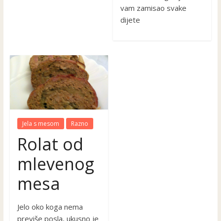
vam zamisao svake
dijete
Jela s mesom
Razno
Rolat od
mlevenog
mesa
Jelo oko koga nema
previše posla, ukusno je