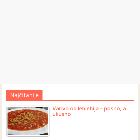
Najčitanije
Varivo od leblebija – posno, a
ukusno