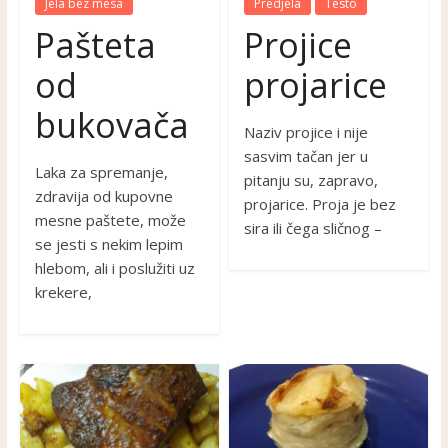
Jela bez mesa
Predjela
Testo
Pašteta
Projice
od
projarice
bukovača
Naziv projice i nije
sasvim tačan jer u
Laka za spremanje,
pitanju su, zapravo,
zdravija od kupovne
projarice. Proja je bez
mesne paštete, može
sira ili čega sličnog –
se jesti s nekim lepim
hlebom, ali i poslužiti uz
krekere,