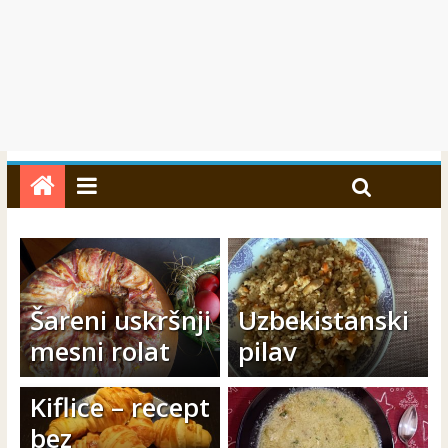
Šareni uskršnji
Uzbekistanski
mesni rolat
pilav
Kiflice – recept
bez