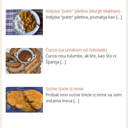
Indijska “puter” piletina (Murgh Makhani)
Indijska “puter” piletina, poznatija kao
[…]
Ćurosi (sa umakom od čokolade)
Ćurosi nisu tulumbe, ali liče, kao što ni
Španija
[…]
Sočne šnicle iz rerne
Probali smo sočne šnicle iz rerne sa svim
vrstama mesa
[…]