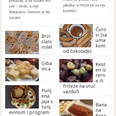
pokazali, a da susam leči
jabuka, a može se za nju
sve – tvrde, a nije
koristiti i
dokazano. Izvesno je da
susam
Ćuro
si (sa
Brzi
uma
slani
kom
rolat
od čokolade)
Giba
Kest
nica
en iz
rern
e ili
friteze na vruć
Punj
vazduh
ena
jaja s
Bana
tunj
na
evinom i program
brea