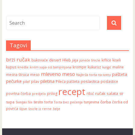
Tagovi
brzi ručak
desert
Hleb
bukovače
jaja
kiflice
kiseli
juneće šnicle
kupus
krompir
kukuruz
maline
knedle
krem supa od šampinjona
lungić
mleveno meso
pašteta
mesna štruca
meso
Najbrža torta na svetu
pečurke
piletina
poslastica
pilav
Pileća pašteta
poslastice
pilaf
recept
ručak
salata
povrtna čorba
prilog
ribić
sir
predjelo
testo
čorba
supa
torta
tunjevina
čorba od
Svinjski file
Torta bez pečenja
povrća
šljive
šnicle iz rerne
želje