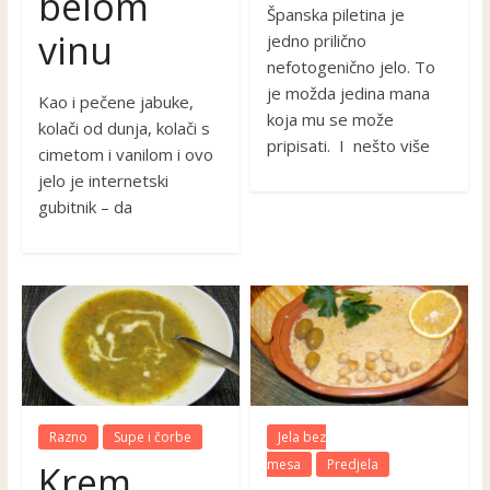
belom
Španska piletina je
vinu
jedno prilično
nefotogenično jelo. To
je možda jedina mana
Kao i pečene jabuke,
koja mu se može
kolači od dunja, kolači s
pripisati. I nešto više
cimetom i vanilom i ovo
jelo je internetski
gubitnik – da
Razno
Supe i čorbe
Jela bez
mesa
Predjela
Krem