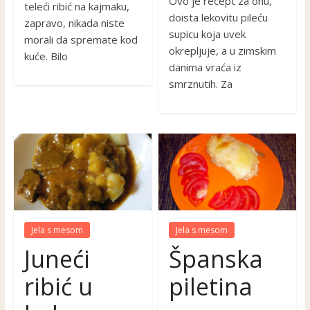
Ovo je recept za onu,
teleći ribić na kajmaku,
doista lekovitu pileću
zapravo, nikada niste
supicu koja uvek
morali da spremate kod
okrepljuje, a u zimskim
kuće. Bilo
danima vraća iz
smrznutih. Za
Jela s mesom
Jela s mesom
Juneći
Španska
ribić u
piletina