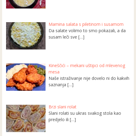
Mamina salata s piletinom i susamom
Da salate volimo to smo pokazali, a da
susam leči sve
[…]
Kineščići – mekani uštipci od mlevenog
mesa
Naše istraživanje nije dovelo ni do kakvih
saznanja
[…]
Brzi slani rolat
Slani rolati su ukras svakog stola kao
predjelo ili
[…]