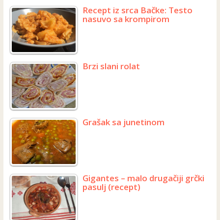
Recept iz srca Bačke: Testo
nasuvo sa krompirom
Brzi slani rolat
Grašak sa junetinom
Gigantes – malo drugačiji grčki
pasulj (recept)