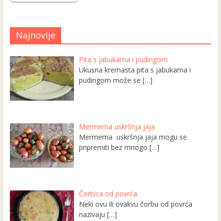
Najnovije
Pita s jabukama i pudingom
Ukusna kremasta pita s jabukama i
pudingom može se
[…]
Mermerna uskršnja jaja
Mermerna uskršnja jaja mogu se
pripremiti bez mnogo
[…]
Čorbica od povrća
Neki ovu ili ovakvu čorbu od povrća
nazivaju
[…]