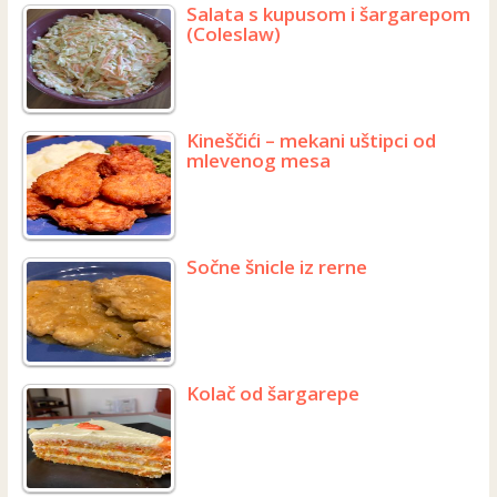
Salata s kupusom i šargarepom
(Coleslaw)
Kineščići – mekani uštipci od
mlevenog mesa
Sočne šnicle iz rerne
Kolač od šargarepe