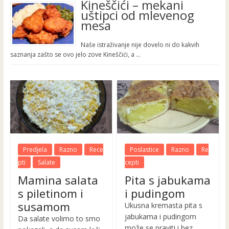
Kineščići – mekani
uštipci od mlevenog
mesa
Naše istraživanje nije dovelo ni do kakvih
saznanja zašto se ovo jelo zove Kineščići, a …
Predjela
Razno
Rece
Poslastice
Razno
Re
pti
Salate
cepti
Mamina salata
Pita s jabukama
s piletinom i
i pudingom
susamom
Ukusna kremasta pita s
jabukama i pudingom
Da salate volimo to smo
može se praviti i bez