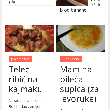
plus
d/hle
b od banane
Jela s mesom
Supe i čorbe
Teleći
Mamina
ribić na
pileća
kajmaku
supica (za
levoruke)
Nekada davno, kad je
Bog hodao zemljom,