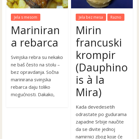
Jela s mesom
Jela bez mesa
Razno
Mariniran
Mirin
a rebarca
francuski
krompir
Svinjska rebra su nekako
(Dauphino
ne baš često na stolu –
bez opravdanja. Sočna
is à la
marinirana svinjska
rebarca daju toliko
Mira)
mogućnosti. Dakako,
Kada devedesetih
odrastate po gudurama
zapadne Srbije naučite
da se divite jednoj
namirnici zbog koje će