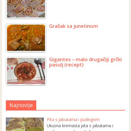
Grašak sa junetinom
Gigantes – malo drugačiji grčki
pasulj (recept)
Najnovije
Pita s jabukama i pudingom
Ukusna kremasta pita s jabukama i