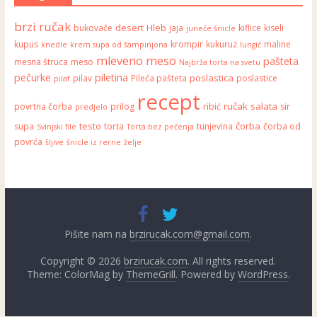
brzi ručak
desert
Hleb
bukovače
jaja
kiflice
kiseli
juneće šnicle
kupus
krompir
kukuruz
maline
knedle
krem supa od šampinjona
lungić
mleveno meso
pašteta
mesna štruca
meso
Najbrža torta na svetu
pečurke
piletina
poslastica
pilav
Pileća pašteta
poslastice
pilaf
recept
ručak
salata
povrtna čorba
prilog
ribić
sir
predjelo
testo
čorba
supa
torta
tunjevina
čorba od
Svinjski file
Torta bez pečenja
povrća
šljive
šnicle iz rerne
želje
Pišite nam na
brzirucak.com@gmail.com
.
Copyright © 2026
brzirucak.com
. All rights reserved.
Theme: ColorMag by
ThemeGrill
. Powered by
WordPress
.