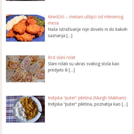
Kineščići – mekani uštipci od mlevenog
mesa
Naše istraživanje nije dovelo ni do kakvih
saznanja
[…]
Brzi slani rolat
Slani rolati su ukras svakog stola kao
predjelo ili
[…]
Indijska “puter” piletina (Murgh Makhani)
Indijska “puter” piletina, poznatija kao
[…]