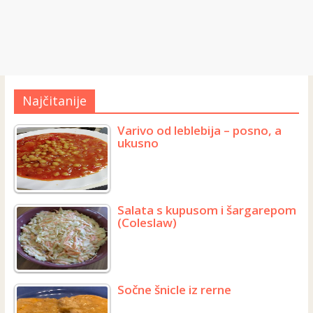
Najčitanije
Varivo od leblebija – posno, a
ukusno
Salata s kupusom i šargarepom
(Coleslaw)
Sočne šnicle iz rerne