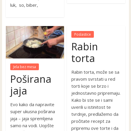
luk, so, biber,
Poslastice
Rabin
torta
Jela bez mesa
Rabin torta, može se sa
Poširana
pravom svrstati u red
torti koje se brzo i
jaja
jednostavno pripremaju.
Kako bi ste se i sami
Evo kako da napravite
uverili u istinitost te
super ukusna poširana
tvrdnje, predlažemo da
jaja – jaja spremljena
pročitate recept za
samo na vodi. Uopšte
pripremu ove torte i da