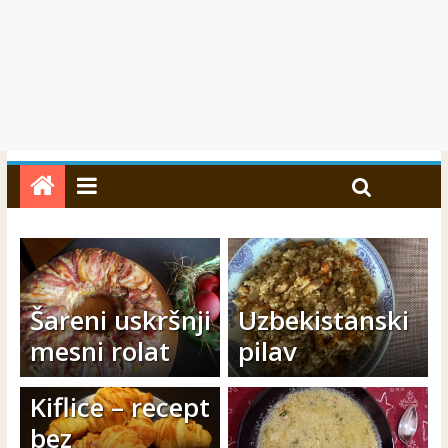
Šareni uskršnji
Uzbekistanski
mesni rolat
pilav
Kiflice – recept
bez