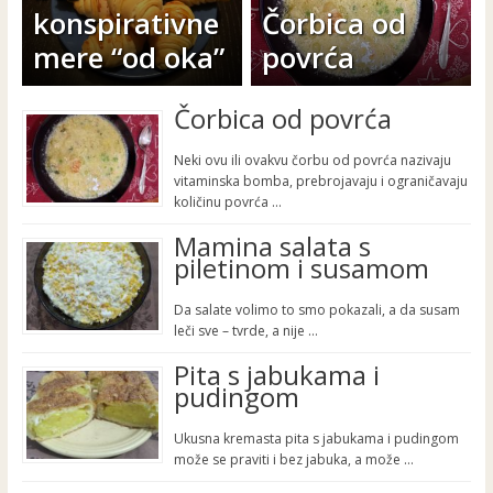
konspirativne
Čorbica od
mere “od oka”
povrća
Čorbica od povrća
Neki ovu ili ovakvu čorbu od povrća nazivaju
vitaminska bomba, prebrojavaju i ograničavaju
količinu povrća …
Mamina salata s
piletinom i susamom
Da salate volimo to smo pokazali, a da susam
leči sve – tvrde, a nije …
Pita s jabukama i
pudingom
Ukusna kremasta pita s jabukama i pudingom
može se praviti i bez jabuka, a može …