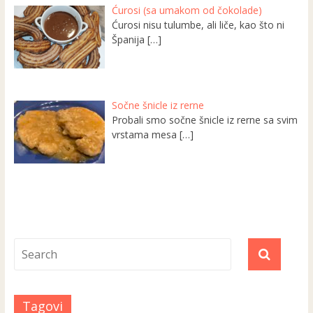
Ćurosi (sa umakom od čokolade)
Ćurosi nisu tulumbe, ali liče, kao što ni
Španija
[…]
Sočne šnicle iz rerne
Probali smo sočne šnicle iz rerne sa svim
vrstama mesa
[…]
Tagovi