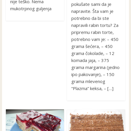
nije teško. Nema
pokušate sami da je
mukotrpnog guljenja
napravite. Šta vam je
potrebno da bi ste
napravili rabin tortu? Za
pripremu rabin torte,
potrebno vam je: – 450
grama šećera, – 450
grama čokolade, – 12
komada jaja, – 375
grama margarina (jedno
ipo pakovanje), – 150
grama mlevenog
“Plazma” keksa, – […]