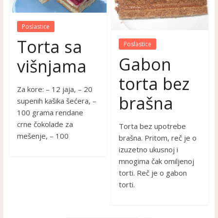
Poslastice
Torta sa
Poslastice
Gabon
višnjama
torta bez
Za kore: – 12 jaja, – 20
brašna
supenih kašika šećera, –
100 grama rendane
crne čokolade za
Torta bez upotrebe
mešenje, – 100
brašna. Pritom, reč je o
izuzetno ukusnoj i
mnogima čak omiljenoj
torti. Reč je o gabon
torti.