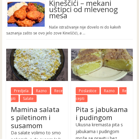
Kineščići – mekani
uštipci od mlevenog
mesa
Naše istraživanje nije dovelo ni do kakvih
saznanja zašto se ovo jelo zove Kineščići, a …
Predjela
Razno
Rece
Poslastice
Razno
Re
pti
Salate
cepti
Mamina salata
Pita s jabukama
s piletinom i
i pudingom
susamom
Ukusna kremasta pita s
jabukama i pudingom
Da salate volimo to smo
može se praviti i bez