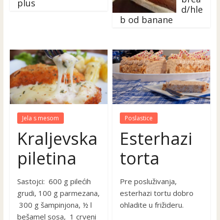
plus
d/hle
b od banane
Jela s mesom
Poslastice
Kraljevska
Esterhazi
piletina
torta
Sastojci: 600 g pilećih
Pre posluživanja,
grudi, 100 g parmezana,
esterhazi tortu dobro
300 g šampinjona, ½ l
ohladite u frižideru.
bešamel sosa, 1 crveni