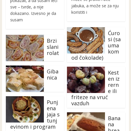
pokazali, a da susam leči
jabuka, a može se za nju
sve – tvrde, a nije
koristiti i
dokazano. Izvesno je da
susam
Ćuro
si (sa
Brzi
uma
slani
kom
rolat
od čokolade)
Giba
Kest
nica
en iz
rern
e ili
friteze na vruć
Punj
vazduh
ena
jaja s
Bana
tunj
na
evinom i program
brea