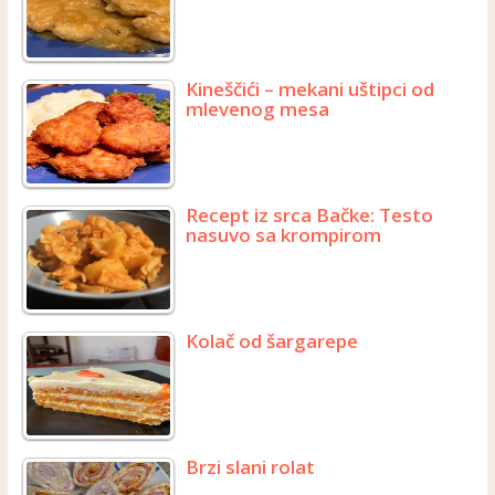
Kineščići – mekani uštipci od
mlevenog mesa
Recept iz srca Bačke: Testo
nasuvo sa krompirom
Kolač od šargarepe
Brzi slani rolat