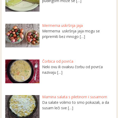
pudingom može se
[…]
Mermerna uskršnja jaja
Mermerna uskršnja jaja mogu se
pripremiti bez mnogo
[…]
Čorbica od povrća
Neki ovu ili ovakvu čorbu od povrća
nazivaju
[…]
Mamina salata s piletinom i susamom
Da salate volimo to smo pokazali, a da
susam leči sve
[…]